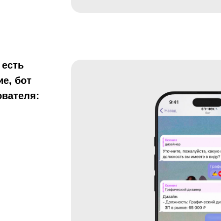
 есть
ие, бот
ователя: